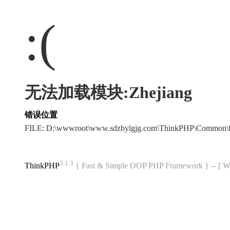
:(
无法加载模块:Zhejiang
错误位置
FILE: D:\wwwroot\www.sdzbylgjg.com\ThinkPHP\Common\
3.1.3
ThinkPHP
{ Fast & Simple OOP PHP Framework } -- 