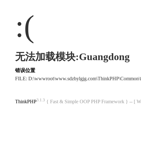
:(
无法加载模块:Guangdong
错误位置
FILE: D:\wwwroot\www.sdzbylgjg.com\ThinkPHP\Common\
3.1.3
ThinkPHP
{ Fast & Simple OOP PHP Framework } -- 