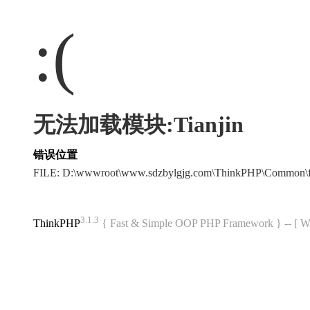
:(
无法加载模块:Tianjin
错误位置
FILE: D:\wwwroot\www.sdzbylgjg.com\ThinkPHP\Common\
3.1.3
ThinkPHP
{ Fast & Simple OOP PHP Framework } -- 