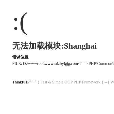
:(
无法加载模块:Shanghai
错误位置
FILE: D:\wwwroot\www.sdzbylgjg.com\ThinkPHP\Common\
3.1.3
ThinkPHP
{ Fast & Simple OOP PHP Framework } -- 