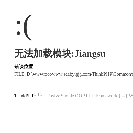
:(
无法加载模块:Jiangsu
错误位置
FILE: D:\wwwroot\www.sdzbylgjg.com\ThinkPHP\Common\
3.1.3
ThinkPHP
{ Fast & Simple OOP PHP Framework } -- 