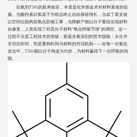
抗氧剂T501的延寿效应，本质是化学炼金术对材料衰老的征
服。当酚羟基以氢原子为祭品终止自由基链增长，当叔丁基支链
以空间位阻构筑氧化防御工事，当降解产物以分子重组实现材料
自修复，人类实现了对高分子材料“氧化呼吸节律”的调控。这一
过程不仅是工程技术的突破，更蕴含着深刻的哲学隐喻：永生并
非对抗时间，而是重构时间与材料的对话机制——在每一次氧化
攻击中，T501都以分子殉道为代价，为材料赢得下一次呼吸的间
隙。